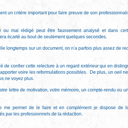
t un critère important pour faire preuve de son professionnalism
ou mal rédigé peut être faussement analysé et dans cert
l sera écarté au bout de seulement quelques secondes.
le longtemps sur un document, on n'a parfois plus assez de recul
lé de confier cette relecture à un regard extérieur qui en distin
apporter voire les reformulations possibles. De plus, un oeil ne
us ne voyez plus.
otre lettre de motivation, votre mémoire, un compte-rendu ou u
 me permet de le faire et en complément je dispose de log
sés par les professionnels de la rédaction.