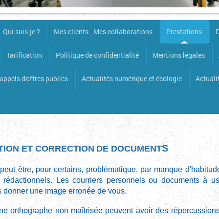
Qui suis-je ?
Mes clients - Mes collaborations
Prestations
D
Tarification
Politique de confidentialité
Mentions légales
appels d'offres publics
Actualités numérique et écologie
Actuali
S
ION ET CORRECTION
DE DOCUMENT
eut être, pour certains, problématique, par manque d'habitud
s rédactionnels. Les courriers personnels ou documents à u
s donner une image erronée de vous.
ne orthographe non maîtrisée peuvent avoir des répercussions 