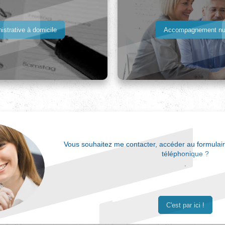
istrative à domicile
Accompagnement num
Vous souhaitez me contacter, accéder au formulair
téléphonique ?
,
C'est par ici !