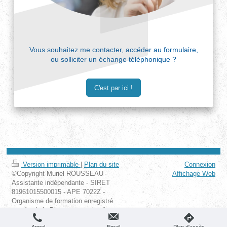
Vous souhaitez me contacter, accéder au formulaire,
ou solliciter un échange téléphonique ?
C'est par ici !
Version imprimable
|
Plan du site
Connexion
©Copyright Muriel ROUSSEAU -
Affichage Web
Assistante indépendante - SIRET
81961015500015 - APE 7022Z -
Organisme de formation enregistré
auprès de la Direccte sous le n°
52490349849.